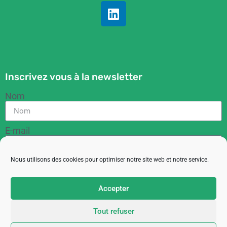
Inscrivez vous à la newsletter
Nom
E-mail
Nous utilisons des cookies pour optimiser notre site web et notre service.
RGPD
En cochant cette case, vous acceptez de recevoir
Accepter
des informations de la part de l'ACIT
Tout refuser
M'inscrire