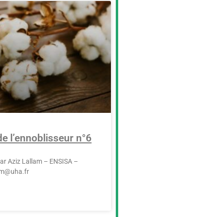
de l’ennoblisseur n°6
 par Aziz Lallam – ENSISA –
lam@uha.fr