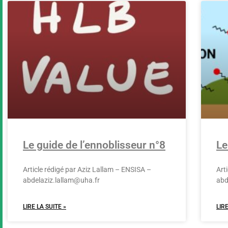
Le guide de l’ennoblisseur n°8
Le
Article rédigé par Aziz Lallam – ENSISA –
Art
abdelaziz.lallam@uha.fr
abd
LIRE LA SUITE »
LIRE