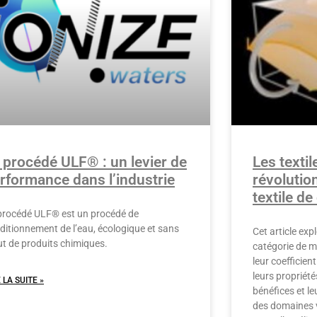
 procédé ULF® : un levier de
Les texti
rformance dans l’industrie
révolutio
textile d
procédé ULF® est un procédé de
ditionnement de l’eau, écologique et sans
Cet article exp
ut de produits chimiques.
catégorie de 
leur coefficient
leurs propriété
 LA SUITE »
bénéfices et l
des domaines 