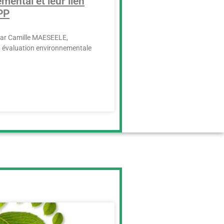
mental et leur lien
PP
 par Camille MAESEELE,
n évaluation environnementale