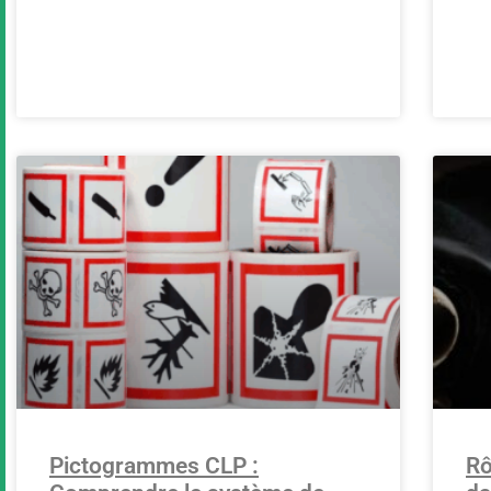
Pictogrammes CLP :
Rô