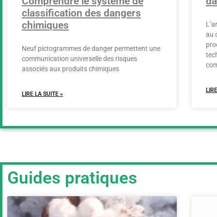
Comprendre le système de
da
classification des dangers
chimiques
L’a
au 
pro
Neuf pictogrammes de danger permettent une
tec
communication universelle des risques
com
associés aux produits chimiques
LIRE
LIRE LA SUITE »
Guides pratiques