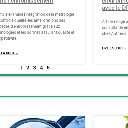
ns l’ennoblissement
environne
avec le D
rticle examine l’intégration de la métrologie
contrôle qualité, les améliorations des
Article rédigé
cédés d’ennoblissement grâce aux
consultante e
hnologies et les normes assurant qualité et
chez Anthesis.
pétitivité.
LIRE LA SUITE »
 LA SUITE »
1
2
3
4
5