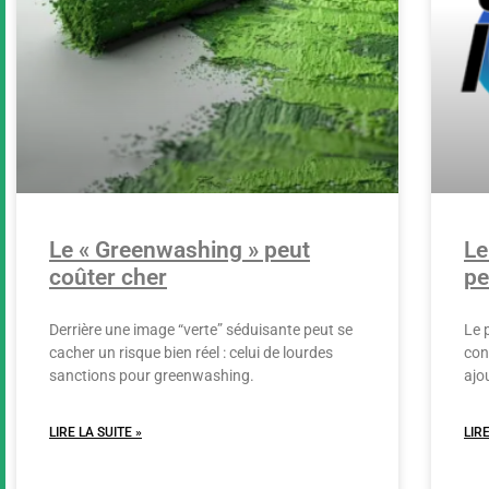
Le « Greenwashing » peut
Le
coûter cher
pe
Derrière une image “verte” séduisante peut se
Le 
cacher un risque bien réel : celui de lourdes
con
sanctions pour greenwashing.
ajo
LIRE LA SUITE »
LIRE