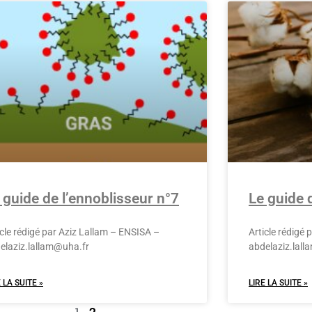
 guide de l’ennoblisseur n°7
Le guide 
icle rédigé par Aziz Lallam – ENSISA –
Article rédigé
elaziz.lallam@uha.fr
abdelaziz.lal
 LA SUITE »
LIRE LA SUITE »