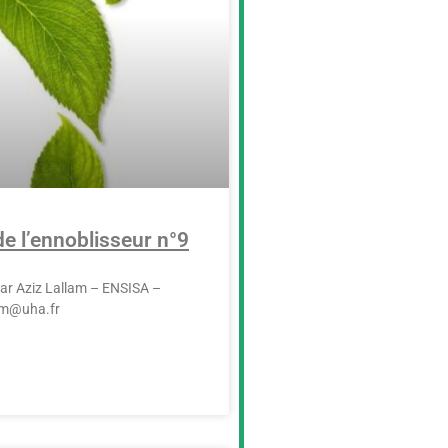
de l’ennoblisseur n°9
 par Aziz Lallam – ENSISA –
lam@uha.fr