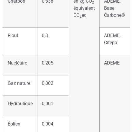
Charbon
0,338
en kg CO
ADEME,
2
équivalent
Base
CO
eq
Carbone®
2
Fioul
0,3
ADEME,
Citepa
Nucléaire
0,205
ADEME
Gaz naturel
0,002
Hydraulique
0,001
Éolien
0,004