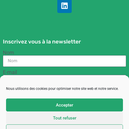
Inscrivez vous à la newsletter
Nom
E-mail
Nous utilisons des cookies pour optimiser notre site web et notre service.
RGPD
En cochant cette case, vous acceptez de recevoir
Accepter
des informations de la part de l'ACIT
Tout refuser
M'inscrire