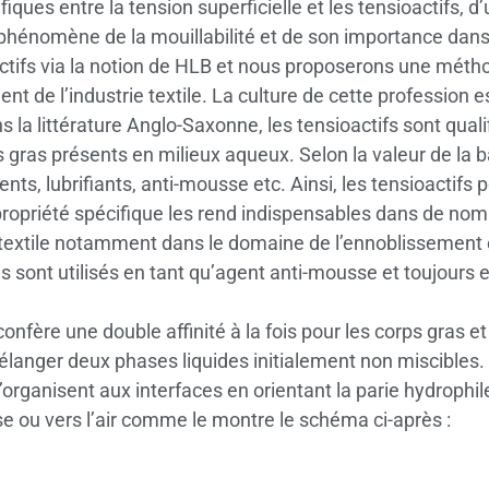
ques entre la tension superficielle et les tensioactifs, d
 le phénomène de la mouillabilité et de son importance da
oactifs via la notion de HLB et nous proposerons une méth
ent de l’industrie textile. La culture de cette profession 
la littérature Anglo-Saxonne, les tensioactifs sont qualif
s gras présents en milieux aqueux. Selon la valeur de la b
ts, lubrifiants, anti-mousse etc. Ainsi, les tensioactifs 
 propriété spécifique les rend indispensables dans de nom
e textile notamment dans le domaine de l’ennoblissement 
 ils sont utilisés en tant qu’agent anti-mousse et toujours
onfère une double affinité à la fois pour les corps gras e
mélanger deux phases liquides initialement non miscibles.
s’organisent aux interfaces en orientant la parie hydrophile
e ou vers l’air comme le montre le schéma ci-après :