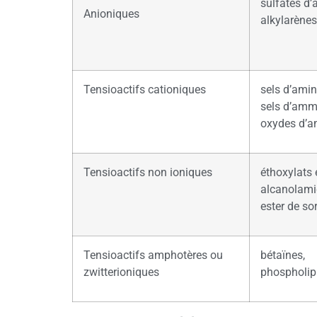
sulfates d’
Anioniques
alkylarènes
Tensioactifs cationiques
sels d’amin
sels d’amm
oxydes d’a
Tensioactifs non ioniques
éthoxylats 
alcanolami
ester de s
Tensioactifs amphotères ou
bétaïnes,
zwitterioniques
phospholip