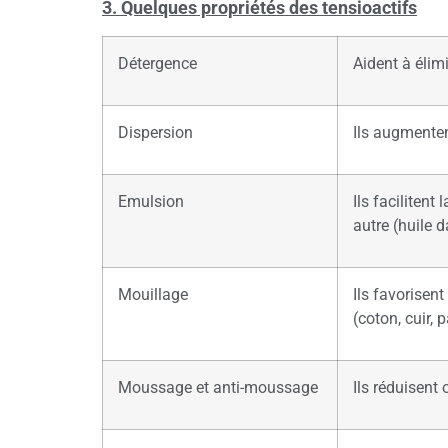
3. Quelques propriétés des tensioactifs
Détergence
Aident à élimi
Dispersion
Ils augmenten
Emulsion
Ils faciliten
autre (huile 
Mouillage
Ils favorisen
(coton, cuir, p
Moussage et anti-moussage
Ils réduisent