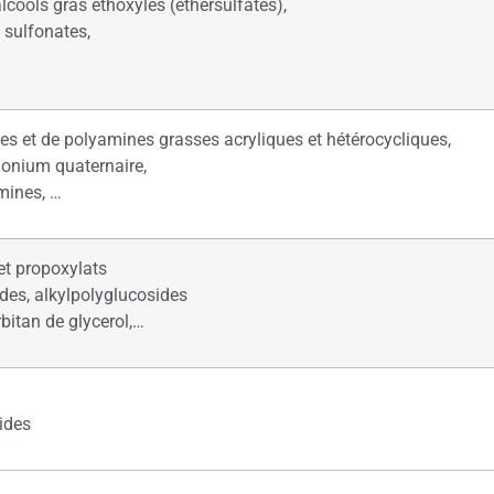
alcools gras éthoxylés (éthersulfates),
 sulfonates,
es et de polyamines grasses acryliques et hétérocycliques,
onium quaternaire,
mines, …
et propoxylats
des, alkylpolyglucosides
orbitan de glycerol,…
ides