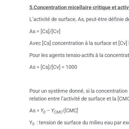
5.Concentration micellaire critique et activ
L’activité de surface, As, peut-être définie 
As = [Cs]/[Cv]
Avec [Cs] concentration à la surface et [Cv
Pour les agents tensio-actifs à la concentratio
As = [Cs]/[Cv] = 1000
Pour un système donné, si la concentration 
relation entre l’activité de surface et la [CM
As =
ϒ
–
ϒ
/
[CMC]
0
CMC
ϒ
: tension de surface du milieu eau par e
0