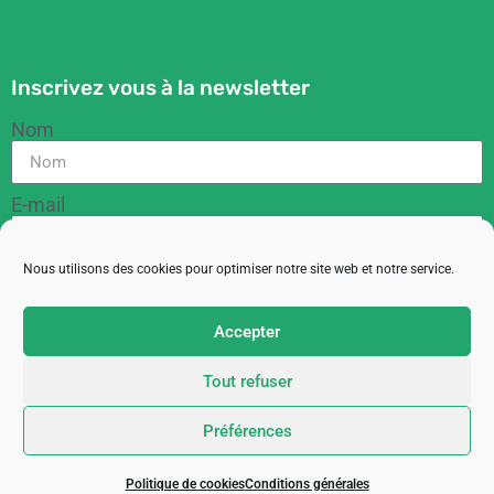
Inscrivez vous à la newsletter
Nom
E-mail
Nous utilisons des cookies pour optimiser notre site web et notre service.
RGPD
En cochant cette case, vous acceptez de recevoir
Accepter
des informations de la part de l'ACIT
Tout refuser
M'inscrire
Préférences
Copyright 2023© ACIT – Site créé avec
par
Im’plante ta marque
Politique de cookies
Conditions générales