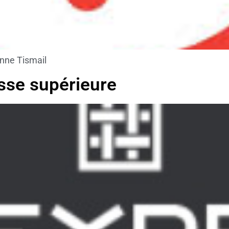
enne Tismail
esse supérieure