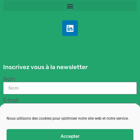
Inscrivez vous à la newsletter
Nom
E-mail
Nous utilisons des cookies pour optimiser notre site web et notre service.
RGPD
En cochant cette case, vous acceptez de recevoir
Accepter
des informations de la part de l'ACIT