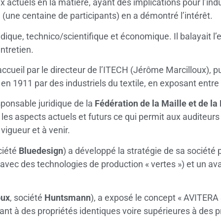
actuels en la matière, ayant des implications pour l’indu
(une centaine de participants) en a démontré l’intérêt.
dique, technico/scientifique et économique. Il balayait l’
entretien.
ccueil par le directeur de l’ITECH (Jérôme Marcilloux), pu
 en 1911 par des industriels du textile, en exposant entre 
sponsable juridique de la
Fédération de la Maille et de la
ua les aspects actuels et futurs ce qui permit aux auditeu
vigueur et à venir.
ciété
Bluedesign
) a développé la stratégie de sa société
avec des technologies de production « vertes ») et un ava
oux
, société
Huntsmann
), a exposé le concept « AVITERA 
ant à des propriétés identiques voire supérieures à des p