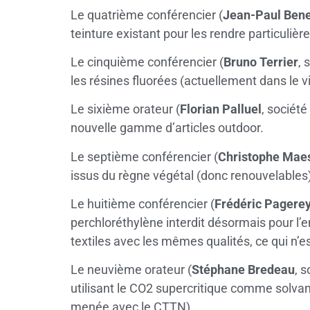
Le quatrième conférencier (
Jean-Paul Ben
teinture existant pour les rendre particul
Le cinquième conférencier (
Bruno Terrier
, 
les résines fluorées (actuellement dans le 
Le sixième orateur (
Florian Palluel
, société
nouvelle gamme d’articles outdoor.
Le septième conférencier (
Christophe Maes
issus du règne végétal (donc renouvelable
Le huitième conférencier (
Frédéric Pagere
perchloréthylène interdit désormais pour l’
textiles avec les mêmes qualités, ce qui n’e
Le neuvième orateur (
Stéphane Bredeau
, 
utilisant le CO2 supercritique comme solvant
menée avec le CTTN).