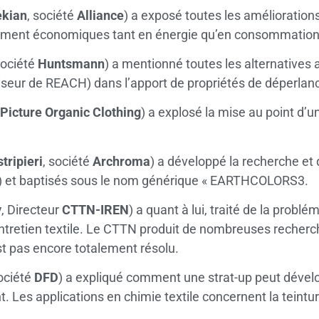
ekian
, société
Alliance
) a exposé toutes les amélioratio
ièrement économiques tant en énergie qu’en consommation
société
Huntsmann
) a mentionné toutes les alternatives
viseur de REACH) dans l’apport de propriétés de déperlanc
Picture Organic Clothing
) a explosé la mise au point d’
tripieri
, société
Archroma
) a développé la recherche et
s) et baptisés sous le nom générique « EARTHCOLORS3.
y
, Directeur
CTTN-IREN
) a quant à lui, traité de la problé
entretien textile. Le CTTN produit de nombreuses recherch
st pas encore totalement résolu.
société
DFD
) a expliqué comment une strat-up peut déve
. Les applications en chimie textile concernent la teintu