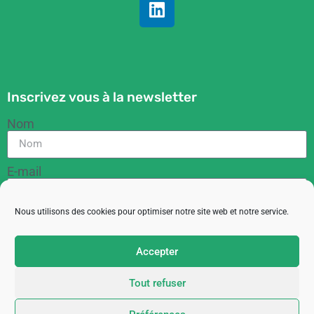
Inscrivez vous à la newsletter
Nom
E-mail
Nous utilisons des cookies pour optimiser notre site web et notre service.
RGPD
En cochant cette case, vous acceptez de recevoir
Accepter
des informations de la part de l'ACIT
Tout refuser
M'inscrire