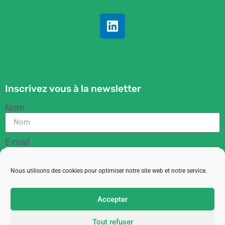
Inscrivez vous à la newsletter
Nom
E-mail
Nous utilisons des cookies pour optimiser notre site web et notre service.
RGPD
En cochant cette case, vous acceptez de recevoir
Accepter
des informations de la part de l'ACIT
Tout refuser
M'inscrire