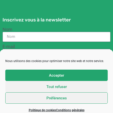
Inscrivez vous à la newsletter
Nom
E-mail
Nous utilisons des cookies pour optimiser notre site web et notre service.
RGPD
En cochant cette case, vous acceptez de recevoir
Accepter
des informations de la part de l'ACIT
Tout refuser
M'inscrire
Préférences
Copyright 2023© ACIT – Site créé avec
par
Im’plante ta marque
Politique de cookies
Conditions générales