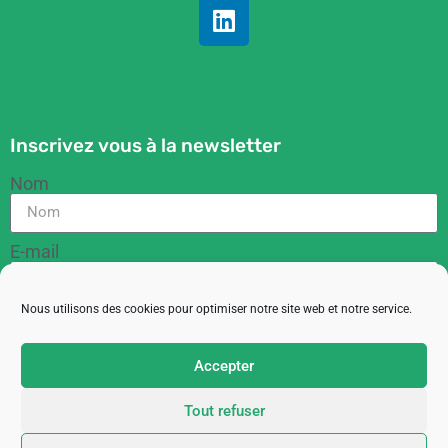
Inscrivez vous à la newsletter
Nom
E-mail
Nous utilisons des cookies pour optimiser notre site web et notre service.
RGPD
En cochant cette case, vous acceptez de recevoir
Accepter
des informations de la part de l'ACIT
Tout refuser
M'inscrire